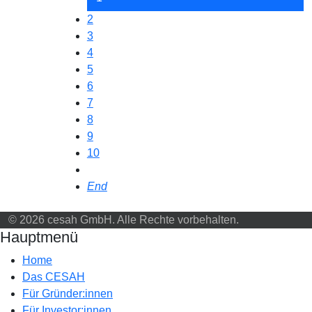
2
3
4
5
6
7
8
9
10
End
© 2026 cesah GmbH. Alle Rechte vorbehalten.
Hauptmenü
Home
Das CESAH
Für Gründer:innen
Für Investor:innen