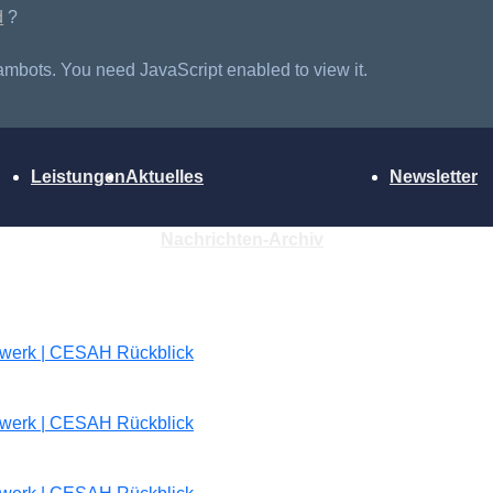
d
?
ambots. You need JavaScript enabled to view it.
Leistungen
Aktuelles
Newsletter
Nachrichten-Archiv
tzwerk | CESAH Rückblick
tzwerk | CESAH Rückblick