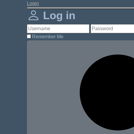
Login
Log in
Remember Me