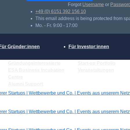
Forgot
Username
or
Passwor
+49 (0) 6151 392 156 10
This email address is being protected from sp
Mo. - Fr. 9:00 - 17:00
Für Gründer:innen
Für Investor:innen
Gründungsinteressierte
Start-up Portfolio
ESA Business Incubation
Veranstaltungen
Centre
Alumni Support
erer Startups | Wettbewerbe und Co. | Events aus unserem Ne
erer Startups | Wettbewerbe und Co. | Events aus unserem Ne