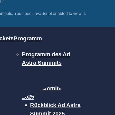
d
?
ambots. You need JavaScript enabled to view it.
ckets
Programm
Programm des Ad
Astra Summits
2026
Programm des Ad
Astra Summits
2025
Rückblick Ad Astra
Summit 2025