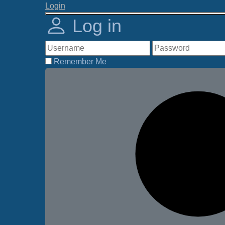
Login
Log in
Remember Me