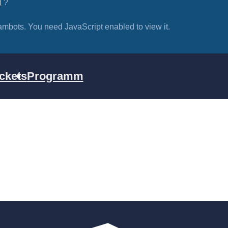
d
?
ambots. You need JavaScript enabled to view it.
ckets
Programm
Programm des Ad
Astra Summits
2026
Programm des Ad
Astra Summits
2025
Rückblick Ad Astra
Summit 2025