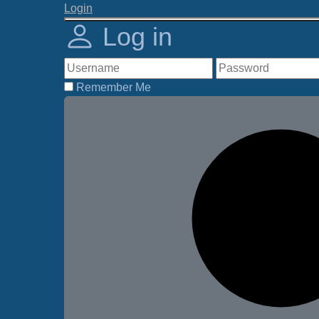
Login
Log in
Remember Me