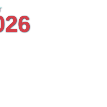
T
026
MSTADT
LLING